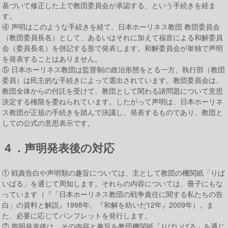
基づいて修正した上で教団委員会が承認する、という手続きを経ま
す。
④ 声明はこのような手続きを経て、日本ホーリネス教団 教団委員会
（教団委員長名）として、あるいはそれに加えて福音による和解委員
会（委員長名）を併記する形で発表します。和解委員会が単独で声明
を発表することはありません。
⑤ 日本ホーリネス教団は監督制の政治形態をとる一方、執行部（教団
委員）は民主的な手続きによって選出されています。教団委員会は、
教団全体からの付託を受けて、教団として関わる諸問題について意思
決定する権限を委ねられています。したがって声明は、日本ホーリネ
ス教団が正規の手続きを踏んで決議し、発表するものであり、教団と
しての公式の意思表示です。
４．声明発表後の対応
① 戦責告白や声明類の趣旨については、主として教団の機関紙「りば
いばる」を通じて周知します。それらの内容については、冊子にもな
っています（『「日本ホーリネス教団の戦争責任に関する私たちの告
白」の資料と解説』1998年、『和解を紡いだ12年』2009年）。ま
た、必要に応じてパンフレットを発行します。
② 声明発表後は、その内容と趣旨を教団機関紙「りばいばる」を通じ