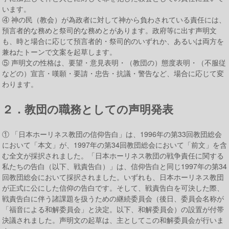
います。
④ 神の民（教会）が為政者に対して神から負わされている責任には、
預言者的な務めと祭司的な務めとがあります。政府等に出す声明文
も、時と場合に応じて預言者的・祭司的のいずれか、あるいは両方を
兼ねたトーンで文案を起草します。
⑤ 声明文の性格は、要望・意見表明・（教団の）態度表明・（不服従
などの）宣言・嘆願・要請・忠告・抗議・警告など、場合に応じて変
わります。
２．教団の職務としての声明発表
① 「日本ホーリネス教団の信仰告白」は、1996年の第33回教団総会
において「本文」が、1997年の第34回教団総会において「前文」を含
む全文が採択されました。「日本ホーリネス教団の戦争責任に関する
私たちの告白（以下、戦責告白）」は、信仰告白と同じ1997年の第34
回教団総会において採択されました。いずれも、日本ホーリネス教団
が正式に公にした信仰の告白です。そして、戦責告白を可決した際、
戦責告白に伴う諸課題を扱うための継続委員会（後日、委員会名称が
「福音による和解委員会」と決定。以下、和解委員会）の設置が付帯
決議されました。声明文の起草は、主としてこの和解委員会が行いま