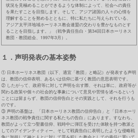
状況を見極めることができるような体制によって、社会への責任
を果たすことを目指します。そして、アジア諸国の人々の心情を
理解することを努めるとともに、特に私たちに与えられている、
アジア太平洋地域ホーリネス教会連盟の交わりを豊かなものとす
ることを目指します。」（戦争責任告白・第34回日本ホーリネス
教団・教団総会、1997年3月）。
１．声明発表の基本姿勢
① 日本ホーリネス教団（以下、適宜「教団」と略記）が発表する声明
は、教団の信仰表明、あるいは信仰に基づく教団の意思表明です。
② したがって、政府等に対して声明を出す際、それは単に、政府等が
関わる政策や個々の社会的な事象について意見や苦情を述べるという
ことには留まらず、教団の信仰告白とその実践として、それを行うも
のです。
③ 声明の基盤は、「日本ホーリネス教団の信仰告白」と「日本ホーリ
ネス教団の戦争責任に関する私たちの告白」にあります。すなわち、
教団がよって立つ聖書信仰、戦時中に弾圧を受けた体験を持つ教派と
してのアイデンティティー、そして戦責告白に表明したような侵略戦
争に加担して神と人とに対して罪を犯した教会としての責任に置いて