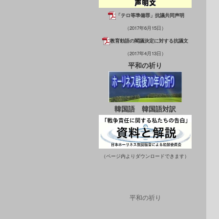
「テロ等準備罪」抗議共同声明
（2017年6月15日）
教育勅語の閣議決定に対する抗議文
（2017年4月13日）
平和の祈り
韓国語
韓国語対訳
（ページ内よりダウンロードできます）
平和の祈り