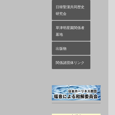
日韓聖潔共同歴史
研究会
草津明星園関係者
墓地
出版物
関係諸団体リンク