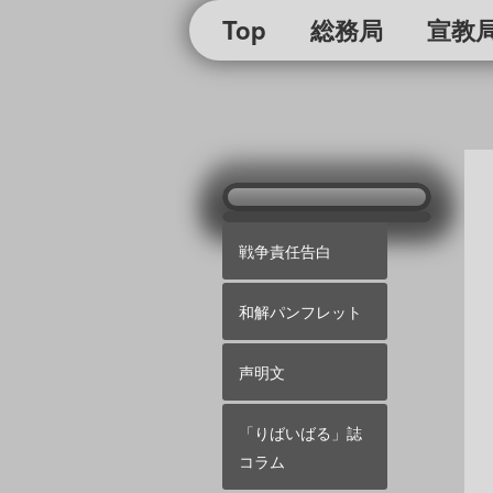
Top
総務局
宣教
戦争責任告白
和解パンフレット
声明文
「りばいばる」誌
コラム