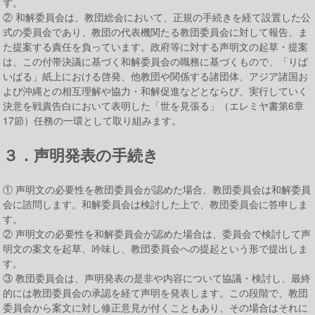
す。
② 和解委員会は、教団総会において、正規の手続きを経て設置した公
式の委員会であり、教団の代表機関たる教団委員会に対して報告、ま
た提案する責任を負っています。政府等に対する声明文の起草・提案
は、この付帯決議に基づく和解委員会の職務に基づくもので、「りば
いばる」紙上における啓発、他教団や関係する諸団体、アジア諸国お
よび沖縄との相互理解や協力・和解促進などとならび、実行していく
決意を戦責告白において表明した「世を見張る」（エレミヤ書第6章
17節）任務の一環として取り組みます。
３．声明発表の手続き
① 声明文の必要性を教団委員会が認めた場合、教団委員会は和解委員
会に諮問します。和解委員会は検討した上で、教団委員会に答申しま
す。
② 声明文の必要性を和解委員会が認めた場合は、委員会で検討して声
明文の案文を起草、吟味し、教団委員会への提起という形で提出しま
す。
③ 教団委員会は、声明発表の是非や内容について協議・検討し、最終
的には教団委員会の承認を経て声明を発表します。この段階で、教団
委員会から案文に対し修正意見が付くこともあり、その場合はそれに