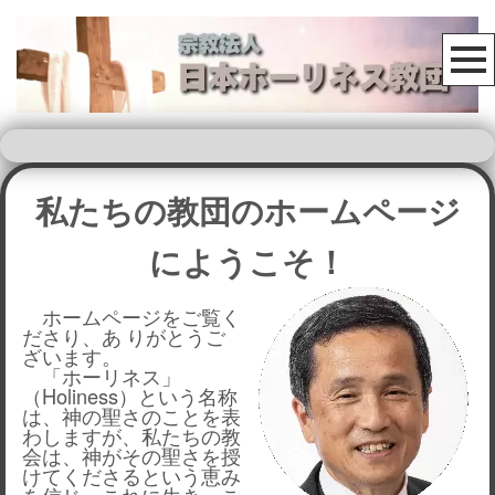
私たちの教団のホームページ
にようこそ！
ホームページをご覧く
ださり、あ
りがとうご
ざいます。
「ホーリネス」
（Holiness）という名称
は、
神の聖さのことを表
わしますが、
私たちの教
会は、神がその聖さを授
けてくださるという恵み
を信じ、これに生き、こ