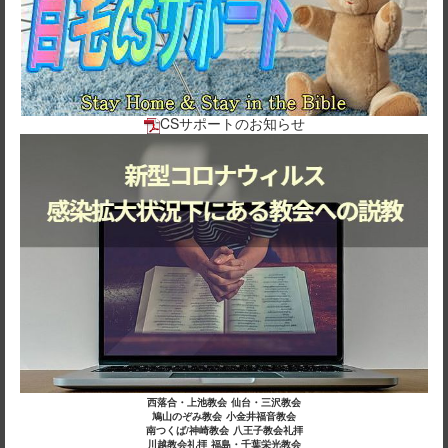
CSサポートのお知らせ
西落合・上池教会
仙台・三沢教会
鳩山のぞみ教会
小金井福音教会
南つくば/神崎教会
八王子教会礼拝
川越教会礼拝
福島・千葉栄光教会