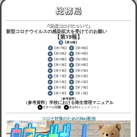
総務局
「新型コロナについて」
新型コロナウイルスの感染拡大を受けてのお願い
【第19報】
【第18報】
【第17報】
【第16報】
【第15報】
【第14報】
【第13報】
【第12報】
【第11報】
【第10報】
【第９報】
【第８報】
【第７報】
【第６報】
【第５報】
【第４報】
【第４報】
【第３報】
【第２報】
【第１報】
（参考資料）
（参考資料）学校における衛生管理マニュアル
ステージ分類
来会時チェックリスト
コロナ対策のためのNet配信