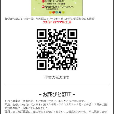
胎児から成人までの一貫した教案誌（ワーク付）個人の学び家庭集会にも最適
大好評
四コマ紙芝居
聖書の光の注文
－お詫びと訂正－
いつも教案誌「聖書の光」をご利用くださり、ありがとうございます。
現在、お使いいただいております第２２５号（２０２６年４～６月）の６月１４日分の説
教例(p.106)に、編集ミスがありました。
添付しました訂正版に、差し替えてお使いください。ご迷惑をおかけし、申し訳ありませ