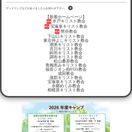
デッドリンクなどがありましたらお知らせ下さい。
【新着ホームページ】
水戸キリスト教会
宝塚泉キリスト教会
熊谷教会
下山口キリスト教会
東京仲よしキリスト教会
潮来キリスト教会
吉川キリスト教会
鉾田キリスト教会
調布キリスト教会
松山桑原教会
青梅恵みキリスト教会
福音シオン柏ｷﾘｽﾄ教会
成田教会
蒲郡キリスト教会
宝塚泉キリスト教会
水郷めぐみ教会
相模原キリスト教会