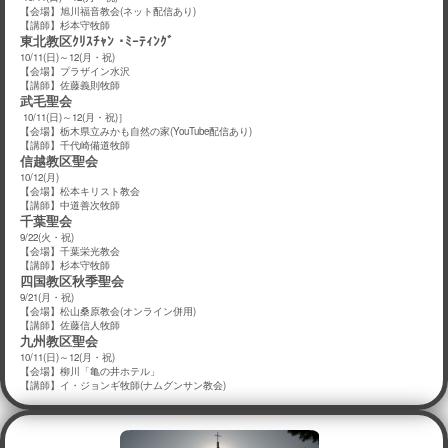
【会場】旭川福音教会(ネット配信あり)
【講師】杉本守牧師
東北教区ｸﾘｽﾁｬﾝ ･ﾐｰﾃｨﾝｸﾞ
10/11(日)～12(月・祝)
【会場】プラザイン水沢
【講師】佐藤義則牧師
武毛聖会
10/11(日)～12(月・祝)］
【会場】栃木県立みかも自然の家(YouTube配信あり)
【講師】千代崎備道牧師
信越教区聖会
10/12(月)
【会場】松本キリスト教会
【講師】中道善次牧師
千葉聖会
9/22(火・祝)
【会場】千葉栄光教会
【講師】杉本守牧師
四国教区秋季聖会
9/21(月・祝)
【会場】松山桑原教会(オンライン併用)
【講師】佐藤信人牧師
九州教区聖会
10/11(日)～12(月・祝)
【会場】柳川「亀の井ホテル」
【講師】イ・ジョンギ牧師(ナムグンサン教会)