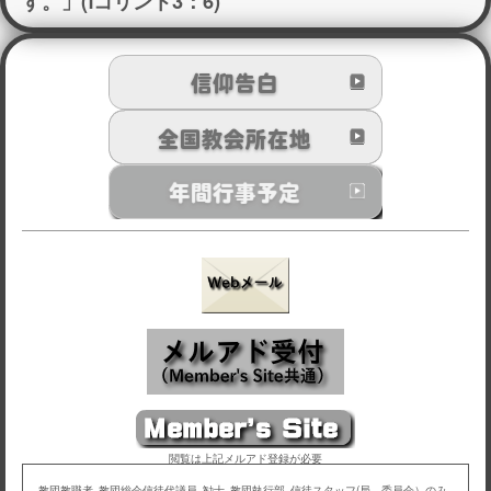
す。」(Ⅰコリント3：6)
閲覧は上記メルアド登録が必要
教団教職者､教団総会信徒代議員､勧士､教団執行部､信徒スタッフ(局、委員会）のみ