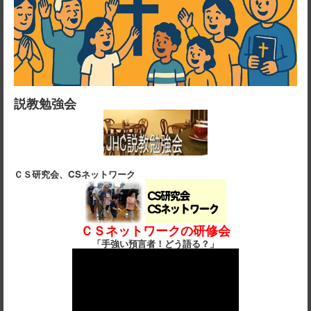
説教勉強会
ＣＳ研究会、CSネットワーク
ＣＳネットワークの研修会
「手強い預言者！どう語る？」