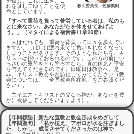
れを証してゆくことを使
教団委員長 佐藤義則
命としています。
「すべて重荷を負って苦労している者は、私のも
とに来なさい。あなたがたを休ませてあげよ
う。」（マタイによる福音書11章28節）
人はだれでも、重荷を背負って日々を歩んでい
ますが、しばしば疲れ果てて負いきれなくなって
しまうことがあります。そのような私たちを、キ
リストは招いておられるのです。この方の前にい
っさいの重荷をとり降ろすなら、真の休息と平安
を与えてくださるのです。日曜日は教会へ。是
非、キリスト教会をお訪ねしてみてください（教
会については、「全国教会所在地」をご参照くだ
さい）。
主イエス・キリストの父なる神が、あなたを豊
かに祝福してくださいますように。
【年間標語】
新たな宣教と教会形成をめざして
【年間聖句】
「私か植え、アポロが水を注ぎまし
た。しかし、成長
させてくださったのは神で