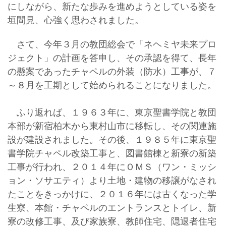
にしながら、新たな歩みを進めようとしている姿を
垣間見、心強く思わされました。
さて、今年３月の教団総会で「ネヘミヤ未来プロ
ジェクト」の計画を答申し、その承認を得て、長年
の懸案であったチャペルの外装（防水）工事が、７
～８月を工期として始められることになりました。
ふり返れば、１９６３年に、東京聖書学院と教団
本部が新宿柏木から東村山市に移転し、その関連施
設が建設されました。その後、１９８５年に東京聖
書学院チャペル改築工事と、図書館棟と新寮の新築
工事が行われ、２０１４年にＯＭＳ（ワン・ミッシ
ョン・ソサエティ）より土地・建物の移譲がなされ
たことをきっかけに、２０１６年には古くなった学
生寮、本館・チャペルのエントランスとトイレ、新
寮の改修工事、及び家族寮、教師住宅、隠退者住宅