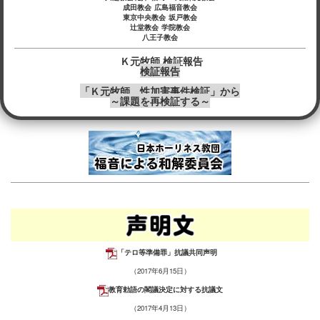
成田教会
広島福音教会
東京中央教会
坂戸教会
辻堂教会
学院教会
八王子教会
Ｋ元牧師 検証報告
検証報告
「Ｋ元牧師 性加害事件検証」から
～課題を再検証する～
「テロ等準備罪」抗議共同声明
（2017年6月15日）
教育勅語の閣議決定に対する抗議文
（2017年4月13日）