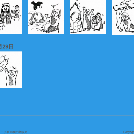
月29日
ホーリネス教団出版局
Copyri